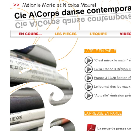
LA TELE EN PARLE
"C'est mieux le matin" 
12/14 France 3 Région C
France 3 19/20 édition 
Le journal des journaux 
"Actuelle" émission pré
LA PRESSE EN PARLE
La revue de presse c